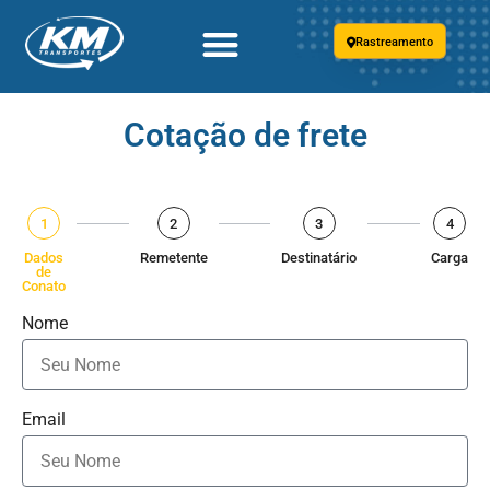
Rastreamento
Cotação de frete
1
2
3
4
Dados
Remetente
Destinatário
Carga
de
Conato
Nome
Email