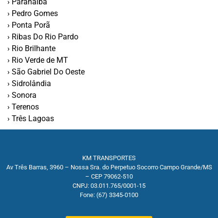
› Paranaíba
› Pedro Gomes
› Ponta Porã
› Ribas Do Rio Pardo
› Rio Brilhante
› Rio Verde de MT
› São Gabriel Do Oeste
› Sidrolândia
› Sonora
› Terenos
› Três Lagoas
KM TRANSPORTES
Av Três Barras, 3960 – Nossa Sra. do Perpetuo Socorro Campo Grande/MS
– CEP 79062-510
CNPJ: 03.011.765/0001-15
Fone: (67) 3345-0100