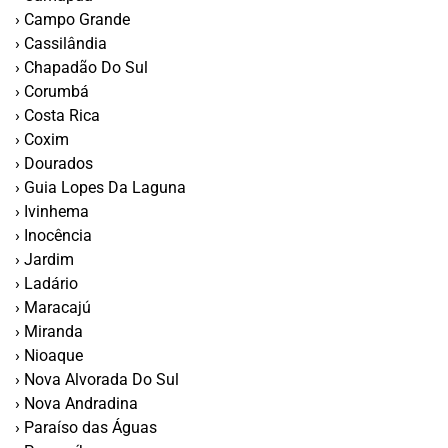
› Campo Grande
› Cassilândia
› Chapadão Do Sul
› Corumbá
› Costa Rica
› Coxim
› Dourados
› Guia Lopes Da Laguna
› Ivinhema
› Inocência
› Jardim
› Ladário
› Maracajú
› Miranda
› Nioaque
› Nova Alvorada Do Sul
› Nova Andradina
› Paraí­so das Águas