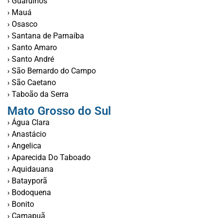
› Guarulhos
› Mauá
› Osasco
› Santana de Parnaíba
› Santo Amaro
› Santo André
› São Bernardo do Campo
› São Caetano
› Taboão da Serra
Mato Grosso do Sul
› Água Clara
› Anastácio
› Angelica
› Aparecida Do Taboado
› Aquidauana
› Batayporã
› Bodoquena
› Bonito
› Camapuã