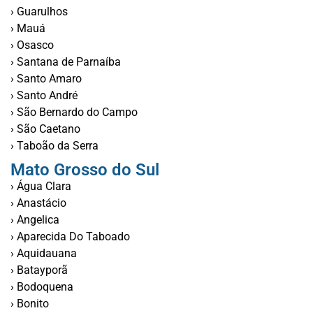
› Guarulhos
› Mauá
› Osasco
› Santana de Parnaíba
› Santo Amaro
› Santo André
› São Bernardo do Campo
› São Caetano
› Taboão da Serra
Mato Grosso do Sul
› Água Clara
› Anastácio
› Angelica
› Aparecida Do Taboado
› Aquidauana
› Batayporã
› Bodoquena
› Bonito