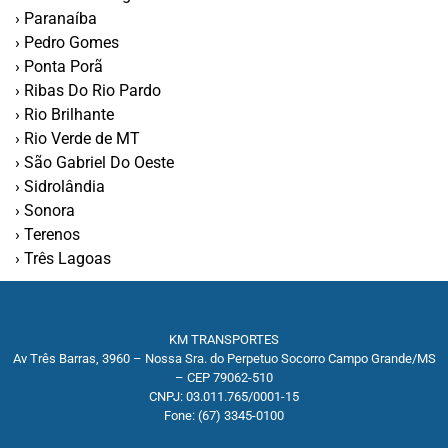
› Paranaíba
› Pedro Gomes
› Ponta Porã
› Ribas Do Rio Pardo
› Rio Brilhante
› Rio Verde de MT
› São Gabriel Do Oeste
› Sidrolândia
› Sonora
› Terenos
› Três Lagoas
KM TRANSPORTES
Av Três Barras, 3960 – Nossa Sra. do Perpetuo Socorro Campo Grande/MS
– CEP 79062-510
CNPJ: 03.011.765/0001-15
Fone: (67) 3345-0100