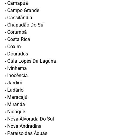
› Camapuã
› Campo Grande
› Cassilândia
› Chapadão Do Sul
› Corumbá
› Costa Rica
› Coxim
› Dourados
› Guia Lopes Da Laguna
› Ivinhema
› Inocência
› Jardim
› Ladário
› Maracajú
› Miranda
› Nioaque
› Nova Alvorada Do Sul
› Nova Andradina
› Paraí­so das Águas