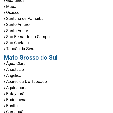
› Guarulhos
› Mauá
› Osasco
› Santana de Parnaíba
› Santo Amaro
› Santo André
› São Bernardo do Campo
› São Caetano
› Taboão da Serra
Mato Grosso do Sul
› Água Clara
› Anastácio
› Angelica
› Aparecida Do Taboado
› Aquidauana
› Batayporã
› Bodoquena
› Bonito
› Camapuã