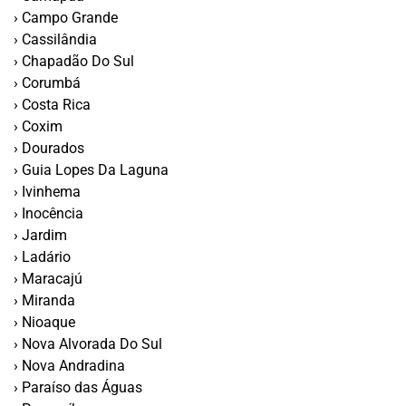
› Campo Grande
› Cassilândia
› Chapadão Do Sul
› Corumbá
› Costa Rica
› Coxim
› Dourados
› Guia Lopes Da Laguna
› Ivinhema
› Inocência
› Jardim
› Ladário
› Maracajú
› Miranda
› Nioaque
› Nova Alvorada Do Sul
› Nova Andradina
› Paraí­so das Águas