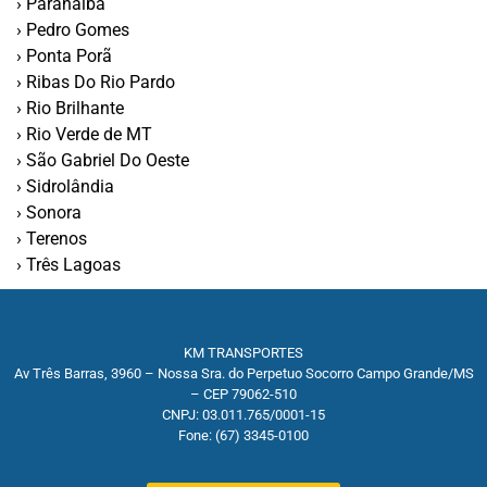
› Paranaíba
› Pedro Gomes
› Ponta Porã
› Ribas Do Rio Pardo
› Rio Brilhante
› Rio Verde de MT
› São Gabriel Do Oeste
› Sidrolândia
› Sonora
› Terenos
› Três Lagoas
KM TRANSPORTES
Av Três Barras, 3960 – Nossa Sra. do Perpetuo Socorro Campo Grande/MS
– CEP 79062-510
CNPJ: 03.011.765/0001-15
Fone: (67) 3345-0100