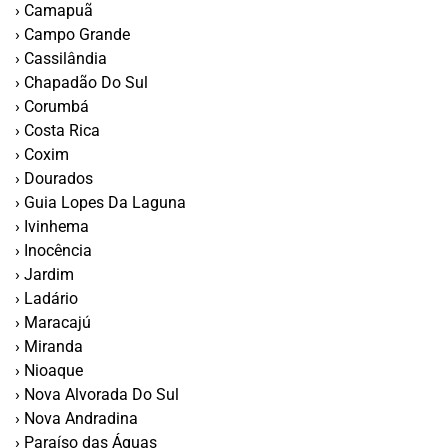
› Camapuã
› Campo Grande
› Cassilândia
› Chapadão Do Sul
› Corumbá
› Costa Rica
› Coxim
› Dourados
› Guia Lopes Da Laguna
› Ivinhema
› Inocência
› Jardim
› Ladário
› Maracajú
› Miranda
› Nioaque
› Nova Alvorada Do Sul
› Nova Andradina
› Paraí­so das Águas