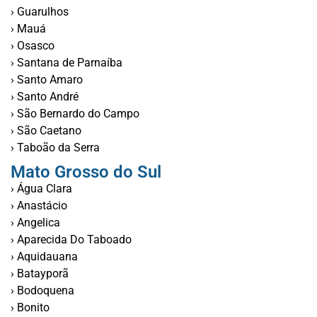
› Guarulhos
› Mauá
› Osasco
› Santana de Parnaíba
› Santo Amaro
› Santo André
› São Bernardo do Campo
› São Caetano
› Taboão da Serra
Mato Grosso do Sul
› Água Clara
› Anastácio
› Angelica
› Aparecida Do Taboado
› Aquidauana
› Batayporã
› Bodoquena
› Bonito