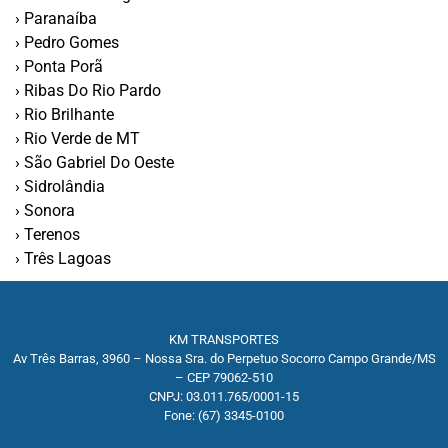
› Paranaíba
› Pedro Gomes
› Ponta Porã
› Ribas Do Rio Pardo
› Rio Brilhante
› Rio Verde de MT
› São Gabriel Do Oeste
› Sidrolândia
› Sonora
› Terenos
› Três Lagoas
KM TRANSPORTES
Av Três Barras, 3960 – Nossa Sra. do Perpetuo Socorro Campo Grande/MS
– CEP 79062-510
CNPJ: 03.011.765/0001-15
Fone: (67) 3345-0100