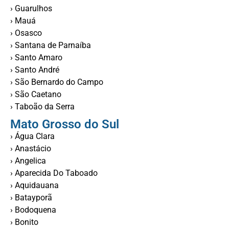
› Guarulhos
› Mauá
› Osasco
› Santana de Parnaíba
› Santo Amaro
› Santo André
› São Bernardo do Campo
› São Caetano
› Taboão da Serra
Mato Grosso do Sul
› Água Clara
› Anastácio
› Angelica
› Aparecida Do Taboado
› Aquidauana
› Batayporã
› Bodoquena
› Bonito