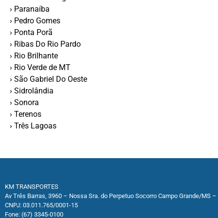
› Paranaíba
› Pedro Gomes
› Ponta Porã
› Ribas Do Rio Pardo
› Rio Brilhante
› Rio Verde de MT
› São Gabriel Do Oeste
› Sidrolândia
› Sonora
› Terenos
› Três Lagoas
KM TRANSPORTES
Av Três Barras, 3960 – Nossa Sra. do Perpetuo Socorro Campo Grande/MS –
CNPJ: 03.011.765/0001-15
Fone: (67) 3345-0100