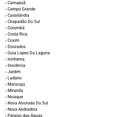
› Camapuã
› Campo Grande
› Cassilândia
› Chapadão Do Sul
› Corumbá
› Costa Rica
› Coxim
› Dourados
› Guia Lopes Da Laguna
› Ivinhema
› Inocência
› Jardim
› Ladário
› Maracajú
› Miranda
› Nioaque
› Nova Alvorada Do Sul
› Nova Andradina
› Paraí­so das Águas